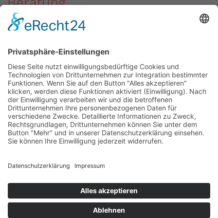
Beratung
Bei Verdacht
Betroffene Kinder
Information für Angehörige
Information für Fachkräfte
Prävention
Kindergarten
Grundschule
Fritz & Frida der Film
weiterführende Schule
Selbstbehauptungskurse
SPENDEN
Spenden